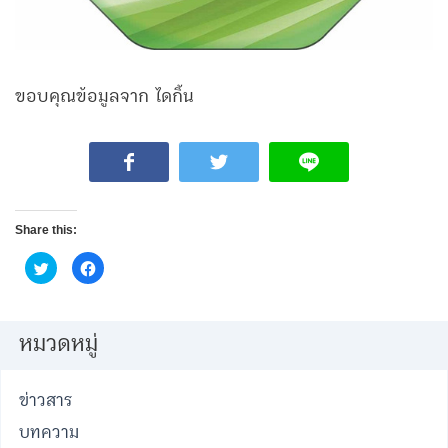
ขอบคุณข้อมูลจาก ไดกิ้น
Share this:
Click
Click
to
to
share
share
on
on
Twitter
Facebook
(Opens
(Opens
in
in
หมวดหมู่
new
new
window)
window)
ข่าวสาร
บทความ